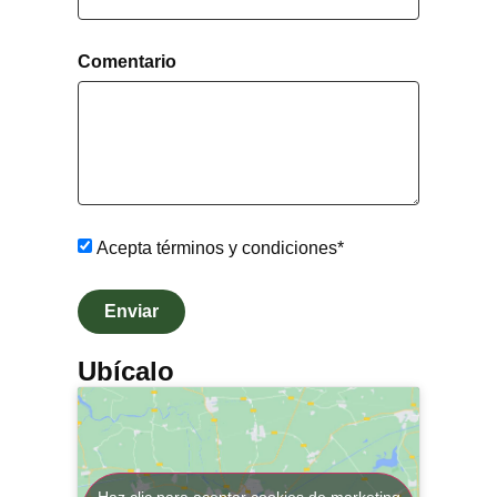
changing
for
dates.
changing
dates.
Comentario
Acepta términos y condiciones*
Enviar
Ubícalo
Haz clic para aceptar cookies de marketing