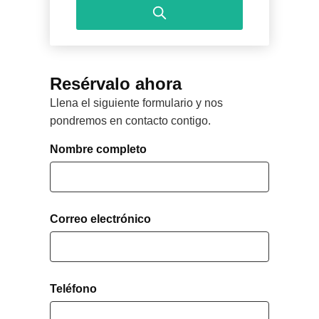
interact
the
with
calendar
the
and
calendar
select
and
Resérvalo ahora
a
select
Llena el siguiente formulario y nos
date.
a
pondremos en contacto contigo.
Press
date.
the
Press
Nombre completo
question
the
mark
question
key
mark
to
key
Correo electrónico
get
to
the
get
keyboard
the
shortcuts
keyboard
Teléfono
for
shortcuts