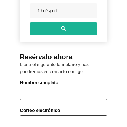
forward
Navigate
to
backward
1 huésped
interact
to
with
interact
the
with
calendar
the
and
calendar
select
and
Resérvalo ahora
a
select
Llena el siguiente formulario y nos
date.
a
pondremos en contacto contigo.
Press
date.
the
Press
Nombre completo
question
the
mark
question
key
mark
to
key
Correo electrónico
get
to
the
get