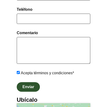
keyboard
the
shortcuts
keyboard
Teléfono
for
shortcuts
changing
for
dates.
changing
dates.
Comentario
Acepta términos y condiciones*
Enviar
Ubícalo