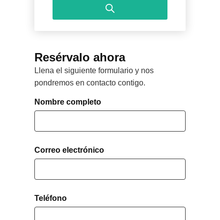
interact
the
with
calendar
the
and
calendar
select
and
Resérvalo ahora
a
select
Llena el siguiente formulario y nos
date.
a
pondremos en contacto contigo.
Press
date.
the
Press
Nombre completo
question
the
mark
question
key
mark
to
key
Correo electrónico
get
to
the
get
keyboard
the
shortcuts
keyboard
Teléfono
for
shortcuts
changing