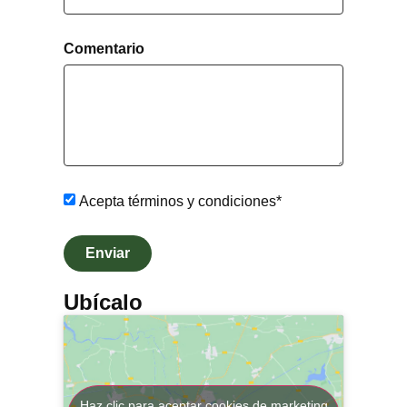
for
dates.
changing
dates.
Comentario
Acepta términos y condiciones*
Enviar
Ubícalo
Haz clic para aceptar cookies de marketing