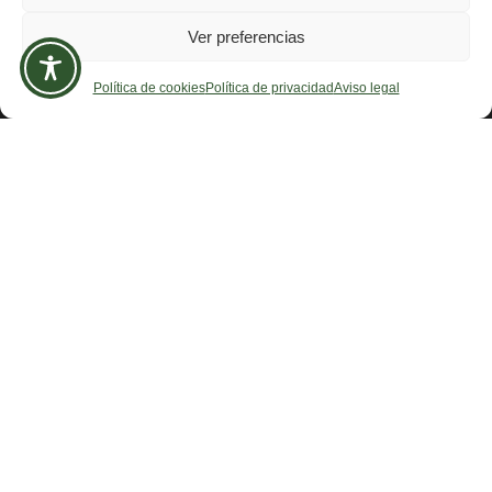
Ver preferencias
Información de contacto
Teléfono:
Política de cookies
Política de privacidad
Aviso legal
696 750 006
Correo electrónico:
selnatur.asturias@gmail.com
Síguenos en:
Legal
Aviso legal
Política de privacidad
Política de cookies (UE)
Accesibilidad